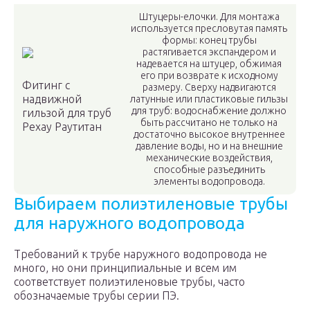
Штуцеры-елочки. Для монтажа
используется пресловутая память
формы: конец трубы
растягивается экспандером и
надевается на штуцер, обжимая
его при возврате к исходному
Фитинг с
размеру. Сверху надвигаются
надвижной
латунные или пластиковые гильзы
для труб: водоснабжение должно
гильзой для труб
быть рассчитано не только на
Рехау Раутитан
достаточно высокое внутреннее
давление воды, но и на внешние
механические воздействия,
способные разъединить
элементы водопровода.
Выбираем полиэтиленовые трубы
для наружного водопровода
Требований к трубе наружного водопровода не
много, но они принципиальные и всем им
соответствует полиэтиленовые трубы, часто
обозначаемые трубы серии ПЭ.