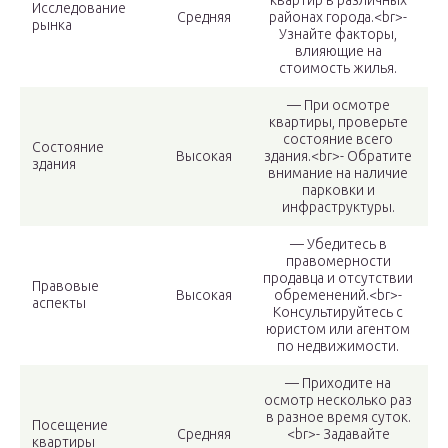
квартир в различных
Исследование
Средняя
районах города.<br>-
рынка
Узнайте факторы,
влияющие на
стоимость жилья.
— При осмотре
квартиры, проверьте
состояние всего
Состояние
Высокая
здания.<br>- Обратите
здания
внимание на наличие
парковки и
инфраструктуры.
— Убедитесь в
правомерности
продавца и отсутствии
Правовые
Высокая
обременений.<br>-
аспекты
Консультируйтесь с
юристом или агентом
по недвижимости.
— Приходите на
осмотр несколько раз
в разное время суток.
Посещение
Средняя
<br>- Задавайте
квартиры