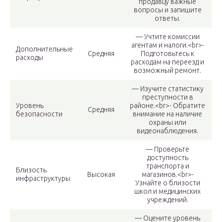
продавцу важные
вопросы и запишите
ответы.
— Учтите комиссии
агентам и налоги.<br>-
Дополнительные
Средняя
Подготовьтесь к
расходы
расходам на переезд и
возможный ремонт.
— Изучите статистику
преступности в
Уровень
районе.<br>- Обратите
Средняя
безопасности
внимание на наличие
охраны или
видеонаблюдения.
— Проверьте
доступность
транспорта и
Близость
Высокая
магазинов.<br>-
инфраструктуры
Узнайте о близости
школ и медицинских
учреждений.
— Оцените уровень