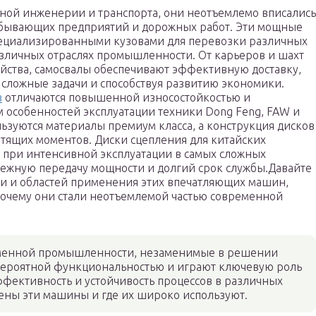
ной инженерии и транспорта, они неотъемлемо вписались
обывающих предприятий и дорожных работ. Эти мощные
пециализированными кузовами для перевозки различных
зличных отраслях промышленности. От карьеров и шахт
яйства, самосвалы обеспечивают эффективную доставку,
 сложные задачи и способствуя развитию экономики.
в
отличаются повышенной износостойкостью и
м особенностей эксплуатации техники Dong Feng, FAW и
ьзуются материалы премиум класса, а конструкция дисков
тящих моментов. Диски сцепления для китайских
 при интенсивной эксплуатации в самых сложных
ежную передачу мощности и долгий срок службы.Давайте
ти и областей применения этих впечатляющих машин,
 почему они стали неотъемлемой частью современной
еменной промышленности, незаменимые в решении
вероятной функциональностью и играют ключевую роль
ффективность и устойчивость процессов в различных
оены эти машины и где их широко используют.