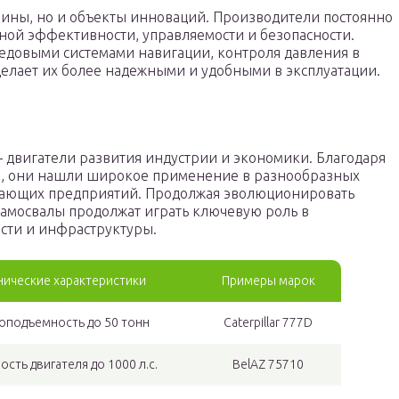
ины, но и объекты инноваций. Производители постоянно
ной эффективности, управляемости и безопасности.
довыми системами навигации, контроля давления в
делает их более надежными и удобными в эксплуатации.
 двигатели развития индустрии и экономики. Благодаря
и, они нашли широкое применение в разнообразных
ывающих предприятий. Продолжая эволюционировать
самосвалы продолжат играть ключевую роль в
ти и инфраструктуры.
нические характеристики
Примеры марок
оподъемность до 50 тонн
Caterpillar 777D
сть двигателя до 1000 л.с.
BelAZ 75710