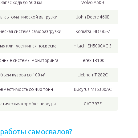
Запас хода до 500 км
Volvo A60H
ы автоматической выгрузки
John Deere 460E
ческая система саморазгрузки
Komatsu HD785-7
ая или гусеничная подвеска
Hitachi EH5000AC-3
онные системы мониторинга
Terex TR100
бъем кузова до 100 м³
Liebherr T 282C
овместимость до 400 тонн
Bucyrus MT6300AC
атическая коробка передач
CAT 797F
работы самосвалов?