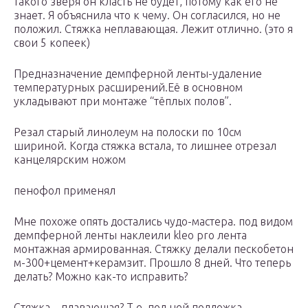
такого зверя он класть не будет, потому как его не
знает. Я объяснила что к чему. Он согласился, но не
положил. Стяжка неплавающая. Лежит отлично. (это я
свои 5 копеек)
Предназначение демпферной ленты-удаление
температурных расширений.Её в основном
укладывают при монтаже “тёплых полов”.
Резал старый линолеум на полоски по 10см
шириной. Когда стяжка встала, то лишнее отрезал
канцелярским ножом
пенофол применял
Мне похоже опять достались чудо-мастера. под видом
демпферной ленты наклеили kleo pro лента
монтажная армированная. Стяжку делали пескобетон
м-300+цемент+керамзит. Прошло 8 дней. Что теперь
делать? Можно как-то исправить?
Стяжка – плавающая? Т.е. под ней подложка