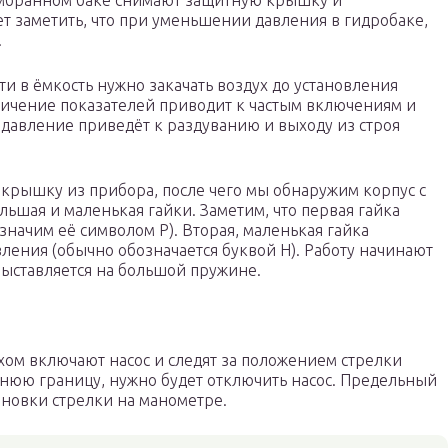
ембранном баке снимают защитную крышку и
т заметить, что при уменьшении давления в гидробаке,
.
и в ёмкость нужно закачать воздух до установления
еличение показателей приводит к частым включениям и
авление приведёт к раздуванию и выходу из строя
 крышку из прибора, после чего мы обнаружим корпус с
ьшая и маленькая гайки. Заметим, что первая гайка
начим её символом Р). Вторая, маленькая гайка
ления (обычно обозначается буквой Н). Работу начинают
выставляется на большой пружине.
хом включают насос и следят за положением стрелки
хнюю границу, нужно будет отключить насос. Предельный
тановки стрелки на манометре.