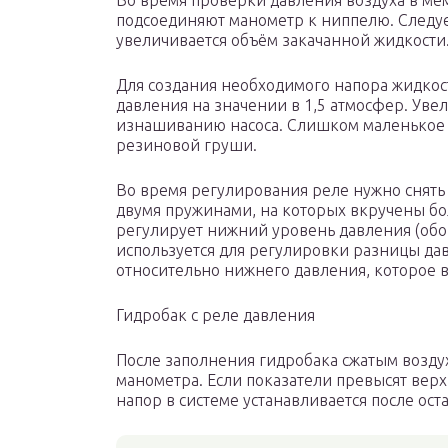
Во время проверки давления воздуха в м
подсоединяют манометр к ниппелю. Следуе
увеличивается объём закачанной жидкости
Для создания необходимого напора жидкост
давления на значении в 1,5 атмосфер. Ув
изнашиванию насоса. Слишком маленькое д
резиновой груши.
Во время регулирования реле нужно снять
двумя пружинами, на которых вкручены бол
регулирует нижний уровень давления (обоз
используется для регулировки разницы дав
относительно нижнего давления, которое 
Гидробак с реле давления
После заполнения гидробака сжатым возду
манометра. Если показатели превысят вер
напор в системе устанавливается после ос