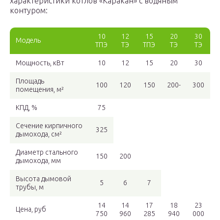
характеристики котлов «Каракан» с водяным
контуром:
10
12
15
20
30
Модель
ТПЭ
ТЭ
ТПЭ
ТЭ
ТЭ
Мощность, кВт
10
12
15
20
30
Площадь
100
120
150
200-
300
помещения, м²
КПД, %
75
Сечение кирпичного
325
дымохода, см²
Диаметр стального
150
200
дымохода, мм
Высота дымовой
5
6
7
трубы, м
14
14
17
18
23
Цена, руб
750
960
285
940
000