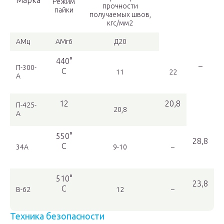
Марка
Режим
прочности
пайки
получаемых швов,
кгс/мм2
АМц
АМг6
Д20
440°
–
П-300-
С
11
22
А
12
20,8
П-425-
20,8
А
550°
28,8
С
34А
9-10
–
510°
23,8
С
В-62
12
–
Техника безопасности