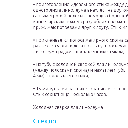
• приготовление идеального стыка между д
одного листа линолеума внахлёст на другой
сантиметровой полосы с помощью большой
канцелярским ножом сразу обоих наложенн
прижимают отрезами друг к другу. Стык ид
• приклеивается полоса малярного скотча с
разрезается эта полоса по стыку, просвечи
линолеума рядом с проклеенным стыком;
• на тубу с холодной сваркой для линолеума
(между полосками скотча) и нажатием тубы
4 мм) – вдоль всего стыка;
• 15 минут клей на стыке схватывается, по
Стык сохнет ещё несколько часов.
Холодная сварка для линолеума
Стекло