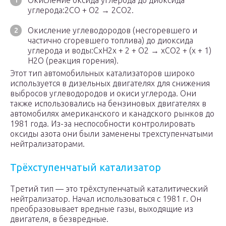
Окисление оксида углерода до диоксида
углерода:2CO + O
2
→ 2CO
2
.
Окисление углеводородов (несгоревшего и
частично сгоревшего топлива) до диоксида
углерода и воды:CxH
2
x + 2 + O
2
→ xCO
2
+ (x + 1)
H
2
O (реакция горения).
Этот тип автомобильных катализаторов широко
используется в дизельных двигателях для снижения
выбросов углеводородов и окиси углерода. Они
также использовались на бензиновых двигателях в
автомобилях американского и канадского рынков до
1981 года. Из-за неспособности контролировать
оксиды азота они были заменены трехступенчатыми
нейтрализаторами.
Трёхступенчатый катализатор
Третий тип — это трёхступенчатый каталитический
нейтрализатор. Начал использоваться с 1981 г. Он
преобразовывает вредные газы, выходящие из
двигателя, в безвредные.