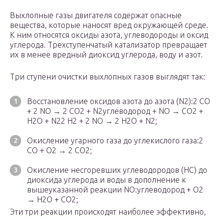
Выхлопные газы двигателя содержат опасные
вещества, которые наносят вред окружающей среде.
К ним относятся оксиды азота, углеводороды и оксид
углерода. Трехступенчатый катализатор превращает
их в менее вредный диоксид углерода, воду и азот.
Три ступени очистки выхлопных газов выглядят так:
Восстановление оксидов азота до азота (N2):2 CO
+ 2 NO → 2 CO
2
+ N
2
углеводород + NO → CO
2
+
H
2
O + N
2
2 H
2
+ 2 NO → 2 H
2
O + N
2
;
Окисление угарного газа до углекислого газа:2
CO + O
2
→ 2 CO
2
;
Окисление несгоревших углеводородов (HC) до
диоксида углерода и воды в дополнение к
вышеуказанной реакции NO:углеводород + O
2
→ H
2
O + CO
2
;
Эти три реакции происходят наиболее эффективно,