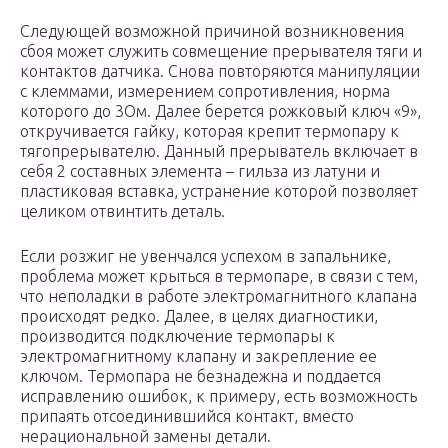
Следующей возможной причиной возникновения
сбоя может служить совмещение прерывателя тяги и
контактов датчика. Снова повторяются манипуляции
с клеммами, измерением сопротивления, норма
которого до 3Ом. Далее берется рожковый ключ «9»,
откручивается гайку, которая крепит термопару к
тягопрерывателю. Данный прерыватель включает в
себя 2 составных элемента – гильза из латуни и
пластиковая вставка, устранение которой позволяет
целиком отвинтить деталь.
Если розжиг не увенчался успехом в запальнике,
проблема может крыться в термопаре, в связи с тем,
что неполадки в работе электромагнитного клапана
происходят редко. Далее, в целях диагностики,
производится подключение термопары к
электромагнитному клапану и закрепление ее
ключом. Термопара не безнадежна и поддается
исправлению ошибок, к примеру, есть возможность
припаять отсоединившийся контакт, вместо
нерациональной замены детали.