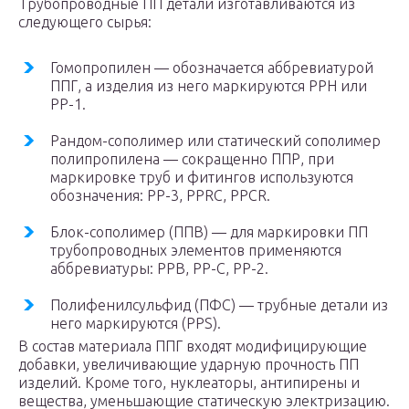
Трубопроводные ПП детали изготавливаются из
следующего сырья:
Гомопропилен — обозначается аббревиатурой
ППГ, а изделия из него маркируются РРН или
РР-1.
Рандом-сополимер или статический сополимер
полипропилена — сокращенно ППР, при
маркировке труб и фитингов используются
обозначения: РР-3, PPRC, PPCR.
Блок-сополимер (ППВ) — для маркировки ПП
трубопроводных элементов применяются
аббревиатуры: РРВ, РР-С, РР-2.
Полифенилсульфид (ПФС) — трубные детали из
него маркируются (PPS).
В состав материала ППГ входят модифицирующие
добавки, увеличивающие ударную прочность ПП
изделий. Кроме того, нуклеаторы, антипирены и
вещества, уменьшающие статическую электризацию.