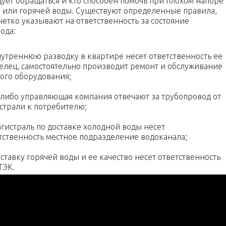
дует обращаться и кто способен помочь при плохом напоре
 или горячей воды. Существуют определенные правила,
четко указывают на ответственность за состояние
ода:
нутреннюю разводку в квартире несет ответственность ее
елец, самостоятельно производит ремонт и обслуживание
ого оборудования;
либо управляющая компания отвечают за трубопровод от
страли к потребителю;
агистраль по доставке холодной воды несет
тственность местное подразделение водоканала;
оставку горячей воды и ее качество несет ответственность
ТЭК.