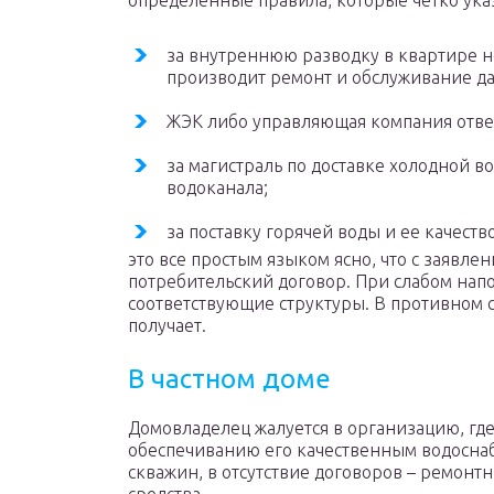
определенные правила, которые четко указ
за внутреннюю разводку в квартире не
производит ремонт и обслуживание д
ЖЭК либо управляющая компания отвеч
за магистраль по доставке холодной в
водоканала;
за поставку горячей воды и ее качеств
это все простым языком ясно, что с заявле
потребительский договор. При слабом нап
соответствующие структуры. В противном с
получает.
В частном доме
Домовладелец жалуется в организацию, где
обеспечиванию его качественным водосна
скважин, в отсутствие договоров – ремонт