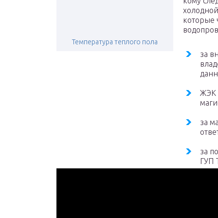
кому сле
холодной
которые 
водопров
Температура теплого пола
за в
влад
данн
ЖЭК 
маги
за м
отве
за п
ГУП 