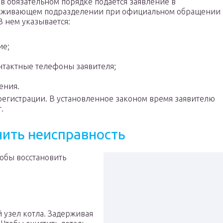
в обязательном порядке подается заявление в
служивающем подразделении при официальном обращении
В нем указывается:
ие;
нтактные телефоны заявителя;
ения.
егистрации. В установленное законом время заявителю
.
нить неисправность
тобы восстановить
й узел котла. Задерживая