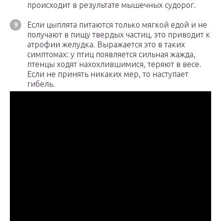
происходит в результате мышечных судорог.
Если цыплята питаются только мягкой едой и не
получают в пищу твердых частиц, это приводит к
атрофии желудка. Выражается это в таких
симптомах: у птиц появляется сильная жажда,
птенцы ходят нахохлившимися, теряют в весе.
Если не принять никаких мер, то наступает
гибель.