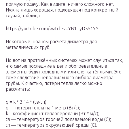
прямую подачу. Как видите, ничего сложного нет.
Нужна лишь хорошая, подходящая под конкретный
случай, таблица.
https://youtube.com/watch?v=YB1TyD3S1YY
Некоторые нюансы расчёта диаметра для
металлических труб
Но вот на протяжённых системах может случиться так,
что самые последние в цепи обогревательные
элементы будут холодными или слегка тёплыми. Это
тоже следствие неправильного выбора диаметра
трубы. К счастью, потери тепла легко можно
рассчитать:
q = k * 3,14 * (tв-tп)
q — потери тепла на 1 метр (Вт/с);
k – коэффициент теплопередачи (Вт * м/с);
tв — температура горячей подаваемой воды (С);
tп — температура окружающей среды (С).