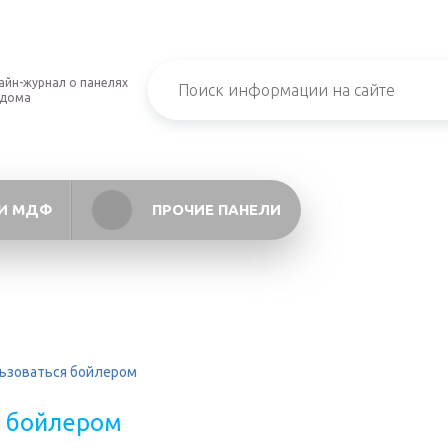
айн-журнал о панелях
 дома
И МДФ
ПРОЧИЕ ПАНЕЛИ
льзоваться бойлером
я бойлером