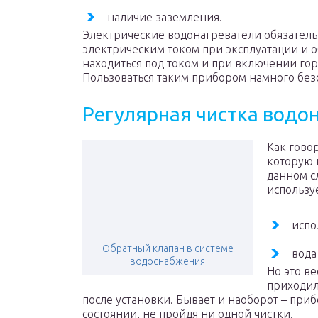
наличие заземления.
Электрические водонагреватели обязател
электрическим током при эксплуатации и 
находиться под током и при включении гор
Пользоваться таким прибором намного без
Регулярная чистка водо
Как гово
которую н
данном сл
используе
испо
Обратный клапан в системе
вода
водоснабжения
Но это в
приходил
после установки. Бывает и наоборот – приб
состоянии, не пройдя ни одной чистки.