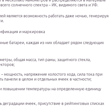
р в несколько нанометров и распределяются в материале
всего солнечного спектра – ИК, видимого света и УФ.
й является возможность работать даже ночью, генерируя
и.
тификация и маркировка
ечные батареи, каждая из них обладает рядом следующих
етры, общая масса, тип рамы, защитного стекла,
екторов;
е
– мощность, напряжение холостого хода, сила тока при
 панели в целом и отдельных ячеек в частности;
и повышении температуры на определенную единицу
ь деградации ячеек, присутствие в рейтинговых списках