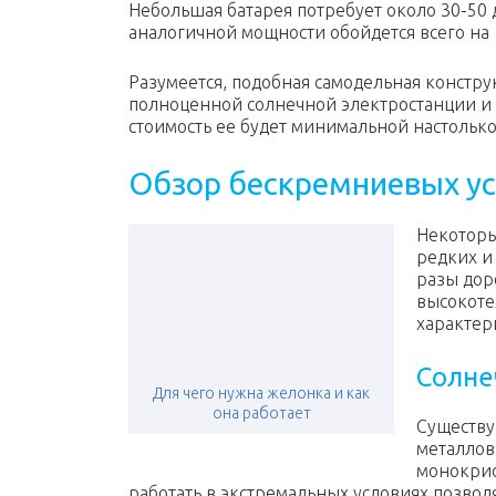
Небольшая батарея потребует около 30-50 
аналогичной мощности обойдется всего на
Разумеется, подобная самодельная констру
полноценной солнечной электростанции и 
стоимость ее будет минимальной настолько
Обзор бескремниевых ус
Некоторы
редких и
разы дор
высокоте
характер
Солне
Для чего нужна желонка и как
она работает
Существу
металлов
монокрис
работать в экстремальных условиях позво