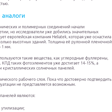
стью.
 аналоги
анических и полимерных соединений начали
етии, но исследователи уже добились значительных
ет европейская компания Heliatek, которая уже оснастила
олько высотных зданий. Толщина её рулонной пленочной
 1 мм.
ользуются такие вещества, как углеродные фуллерены,
 КПД таких фотоэлементов уже достигает 14-15%, а
ем кристаллических солнечных панелей.
ического рабочего слоя. Пока что достоверно подтвердить
луатации не представляется возможным.
панелей являются:
 утилизации;