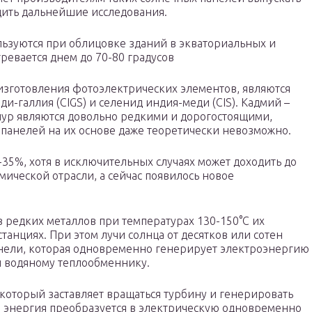
ить дальнейшие исследования.
льзуются при облицовке зданий в экваториальных и
гревается днем до 70-80 градусов
зготовления фотоэлектрических элементов, являются
ди-галлия (CIGS) и селенид индия-меди (CIS). Кадмий –
ллур являются довольно редкими и дорогостоящими,
 панелей на их основе даже теоретически невозможно.
-35%, хотя в исключительных случаях может доходить до
мической отрасли, а сейчас появилось новое
 редких металлов при температурах 130-150°C их
танциях. При этом лучи солнца от десятков или сотен
нели, которая одновременно генерирует электроэнергию
и водяному теплообменнику.
 который заставляет вращаться турбину и генерировать
 энергия преобразуется в электрическую одновременно