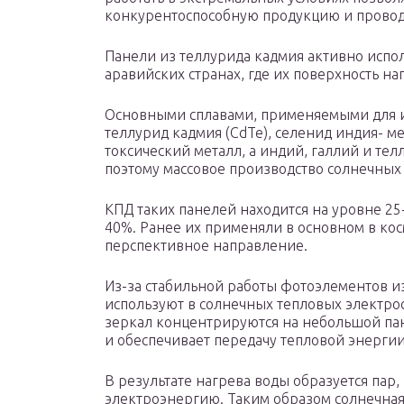
конкурентоспособную продукцию и провод
Панели из теллурида кадмия активно испо
аравийских странах, где их поверхность на
Основными сплавами, применяемыми для и
теллурид кадмия (CdTe), селенид индия- ме
токсический металл, а индий, галлий и те
поэтому массовое производство солнечных
КПД таких панелей находится на уровне 25
40%. Ранее их применяли в основном в кос
перспективное направление.
Из-за стабильной работы фотоэлементов из
используют в солнечных тепловых электрос
зеркал концентрируются на небольшой па
и обеспечивает передачу тепловой энерги
В результате нагрева воды образуется пар,
электроэнергию. Таким образом солнечная