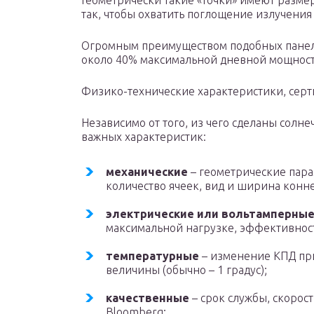
Геометрически такие «точки» имеют разме
так, чтобы охватить поглощение излучения 
Огромным преимуществом подобных панеле
около 40% максимальной дневной мощност
Физико-технические характеристики, сер
Независимо от того, из чего сделаны солн
важных характеристик:
механические
– геометрические парам
количество ячеек, вид и ширина конн
электрические или вольтамперны
максимальной нагрузке, эффективность
температурные
– изменение КПД пр
величины (обычно – 1 градус);
качественные
– срок службы, скорост
Bloomberg;