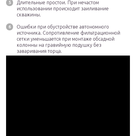
Длительные простои. При нечастом
использовании происходит заиливание
скважины.
Ошибки при обустройстве автономного
источника. Сопротивление фильтрационной
сетки уменьшается при монтаже обсадной
колонны на гравийную подушку без
заваривания торца.