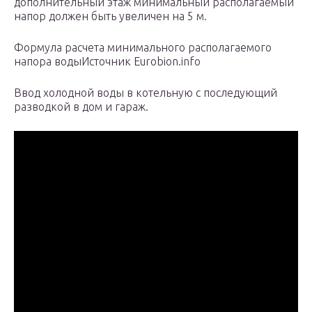
дополнительный этаж минимальный располагаемый
напор должен быть увеличен на 5 м.
Формула расчета минимального располагаемого
напора водыИсточник Eurobion.info
Ввод холодной воды в котельную с последующий
разводкой в дом и гараж.