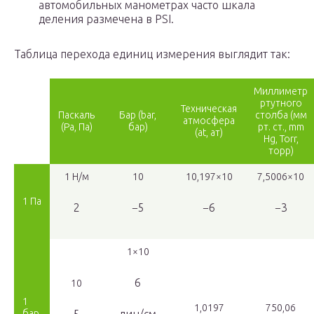
автомобильных манометрах часто шкала
деления размечена в PSI.
Таблица перехода единиц измерения выглядит так:
Миллиметр
ртутного
Техническая
Паскаль
Бар (bar,
столба (мм
атмосфера
(Pa, Па)
бар)
рт. ст., mm
(at, ат)
Hg, Torr,
торр)
1 Н/м
10
10,197×10
7,5006×10
1 Па
2
−5
−6
−3
1×10
6
10
1
1,0197
750,06
бар