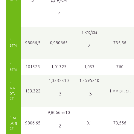
5
дин/см
2
1 кгс/см
1
98066,5
0,980665
735,56
атм
2
1
101325
1,01325
1,033
760
атм
1,3332×10
1,3595×10
1
мм
133,322
1 мм рт. ст.
рт.
−3
−3
ст.
9,80665×10
1 м
вод.
9806,65
0,1
73,556
−2
ст.