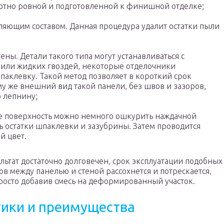
лютно ровной и подготовленной к финишной отделке;
ляющим составом. Данная процедура удалит остатки пыли
;
ны. Детали такого типа могут устанавливаться с
 или жидких гвоздей, некоторые отделочники
паклевку. Такой метод позволяет в короткий срок
у же внешний вид такой панели, без швов и зазоров,
 лепнину;
ее поверхность можно немного ошкурить наждачной
ь остатки шпаклевки и зазубрины. Затем проводится
й цвет.
льтат достаточно долговечен, срок эксплуатации подобных
ов между панелью и стеной рассохнется и потрескается,
росто добавив смесь на деформированный участок.
тики и преимущества