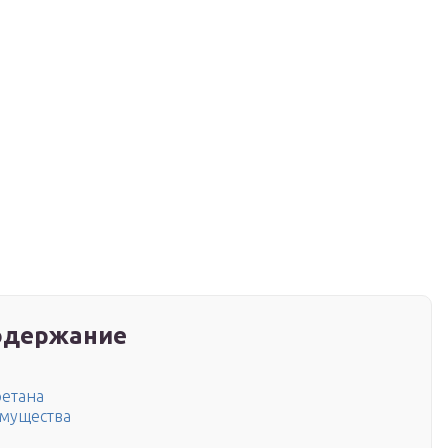
одержание
ретана
имущества