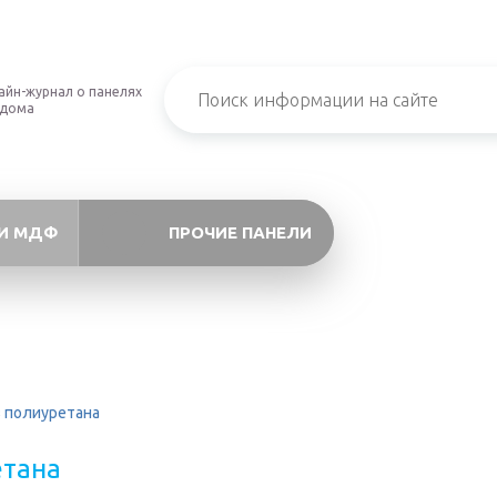
айн-журнал о панелях
 дома
И МДФ
ПРОЧИЕ ПАНЕЛИ
 полиуретана
етана