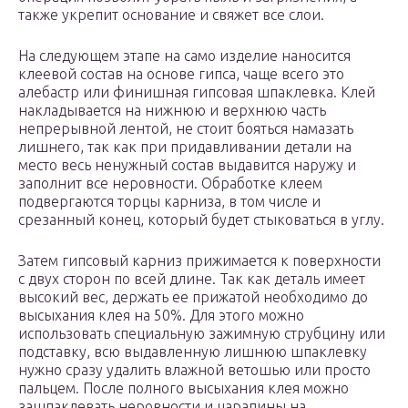
также укрепит основание и свяжет все слои.
На следующем этапе на само изделие наносится
клеевой состав на основе гипса, чаще всего это
алебастр или финишная гипсовая шпаклевка. Клей
накладывается на нижнюю и верхнюю часть
непрерывной лентой, не стоит бояться намазать
лишнего, так как при придавливании детали на
место весь ненужный состав выдавится наружу и
заполнит все неровности. Обработке клеем
подвергаются торцы карниза, в том числе и
срезанный конец, который будет стыковаться в углу.
Затем гипсовый карниз прижимается к поверхности
с двух сторон по всей длине. Так как деталь имеет
высокий вес, держать ее прижатой необходимо до
высыхания клея на 50%. Для этого можно
использовать специальную зажимную струбцину или
подставку, всю выдавленную лишнюю шпаклевку
нужно сразу удалить влажной ветошью или просто
пальцем. После полного высыхания клея можно
зашпаклевать неровности и царапины на